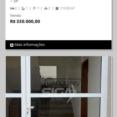
–
SP
3
1
1
2
110.00 m²
Venda:
R$ 330.000,00
Mais informações
REF 108