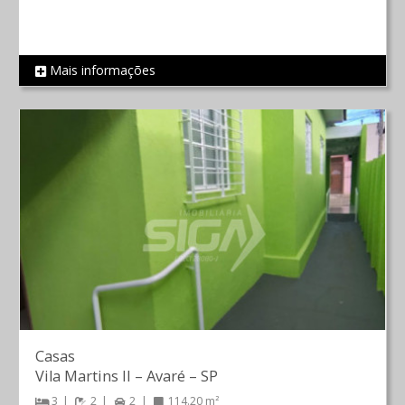
Mais informações
REF 1885
Casas
Vila Martins II
–
Avaré
–
SP
3
2
2
114.20 m²