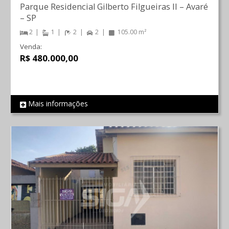
Parque Residencial Gilberto Filgueiras II
–
Avaré
–
SP
2
1
2
2
105.00 m²
Venda:
R$ 480.000,00
Mais informações
REF 142