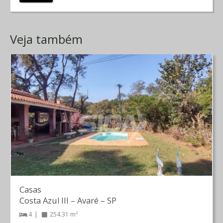
Veja também
Casas
Costa Azul III
–
Avaré
–
SP
4
254.31 m²