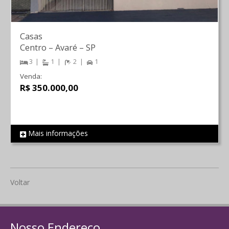
Casas
Centro
–
Avaré
–
SP
3
1
2
1
Venda:
R$ 350.000,00
Mais informações
REF 771
Voltar
Nosso Endereço