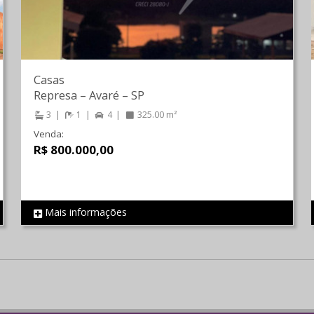
Casas
Represa
–
Avaré
–
SP
3
1
4
325.00 m²
Venda:
R$ 800.000,00
Mais informações
REF 1085