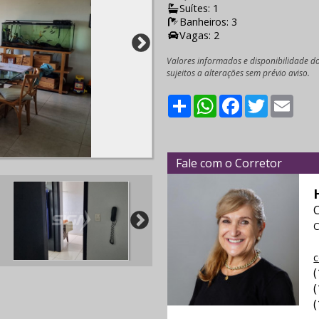
Suítes: 1
Banheiros: 3
Vagas: 2
Valores informados e disponibilidade d
sujeitos a alterações sem prévio aviso.
Share
WhatsApp
Facebook
Twitter
Emai
Fale com o Corretor
C
c