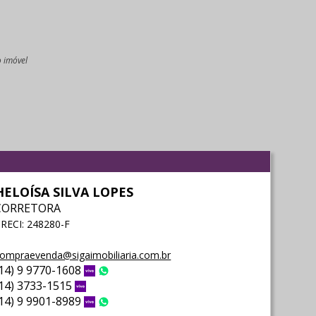
o imóvel
l
HELOÍSA SILVA LOPES
CORRETORA
RECI: 248280-F
ompraevenda@sigaimobiliaria.com.br
(14) 9 9770-1608
Vivo
WhatsApp
(14) 3733-1515
Vivo
(14) 9 9901-8989
Vivo
WhatsApp