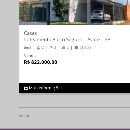
Casas
Loteamento Porto Seguro
–
Avaré
–
SP
3
2
2
2
216.00 m²
Venda:
R$ 822.000,00
Mais informações
REF 199
Voltar