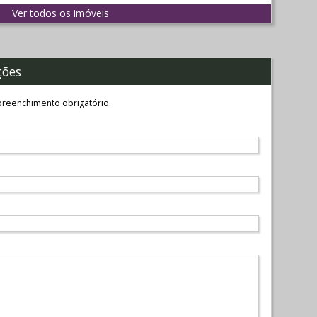
Ver todos os imóveis
ções
reenchimento obrigatório.