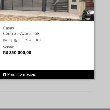
Casas
Centro
–
Avaré
–
SP
3
1
4
2
Venda:
R$ 850.000,00
Mais informações
REF 204