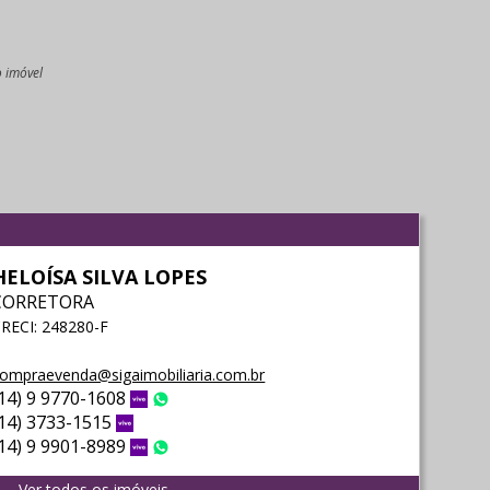
o imóvel
l
HELOÍSA SILVA LOPES
CORRETORA
RECI: 248280-F
ompraevenda@sigaimobiliaria.com.br
(14) 9 9770-1608
Vivo
WhatsApp
(14) 3733-1515
Vivo
(14) 9 9901-8989
Vivo
WhatsApp
Ver todos os imóveis