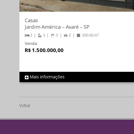
Casas
Jardim América
–
Avaré
–
SP
3
3
3
2
300.00 m²
Venda:
R$ 1.500.000,00
Mais informações
REF 231
Voltar