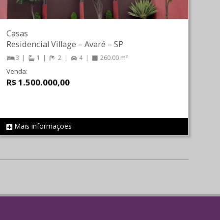
Casas
Residencial Village
–
Avaré
–
SP
3
1
2
4
260.00 m²
Venda:
R$ 1.500.000,00
Mais informações
REF 225