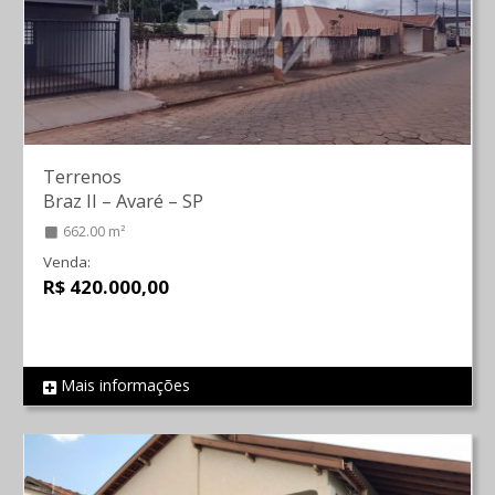
Terrenos
Braz II
–
Avaré
–
SP
662.00 m²
Venda:
R$ 420.000,00
Mais informações
REF 874