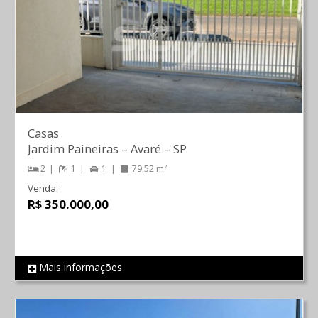
Casas
Jardim Paineiras
–
Avaré
–
SP
2
1
1
79.52 m²
Venda:
R$ 350.000,00
Mais informações
REF 2189