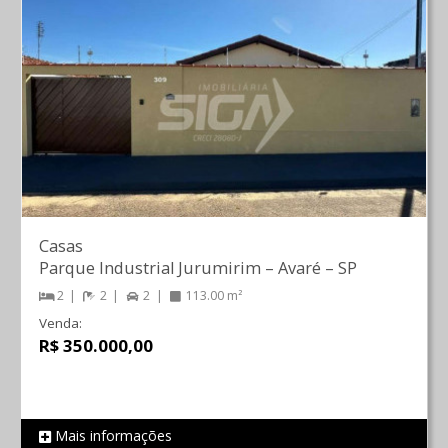
Casas
Parque Industrial Jurumirim
–
Avaré
–
SP
2
2
2
113.00 m²
Venda:
R$ 350.000,00
Mais informações
REF 1418