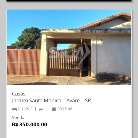
Casas
Jardim Santa Mônica
–
Avaré
–
SP
2
1
1
90.75 m²
Venda:
R$ 350.000,00