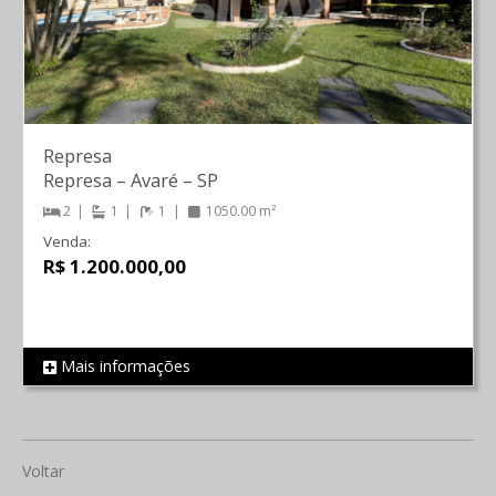
Represa
Represa
–
Avaré
–
SP
2
1
1
1050.00 m²
Venda:
R$ 1.200.000,00
Mais informações
REF 1493
Voltar