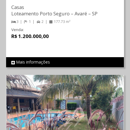
Casas
Loteamento Porto Seguro
–
Avaré
–
SP
3
1
2
177.73 m²
Venda:
R$ 1.200.000,00
Mais informações
REF 206