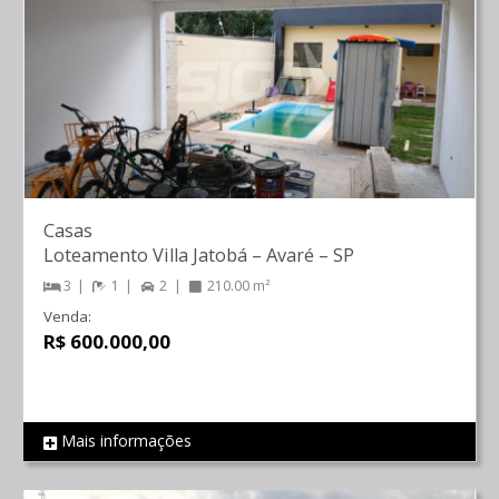
Casas
Loteamento Villa Jatobá
–
Avaré
–
SP
3
1
2
210.00 m²
Venda:
R$ 600.000,00
Mais informações
REF 2155