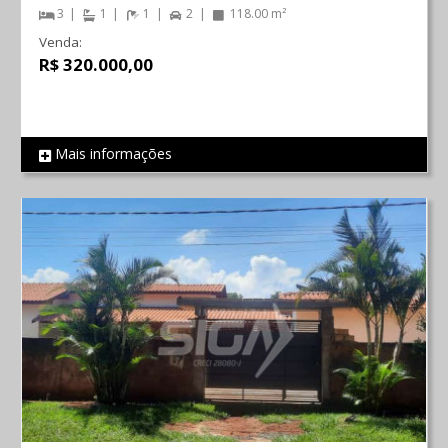
3
1
1
2
118.00 m²
Venda:
R$ 320.000,00
Mais informações
REF 105