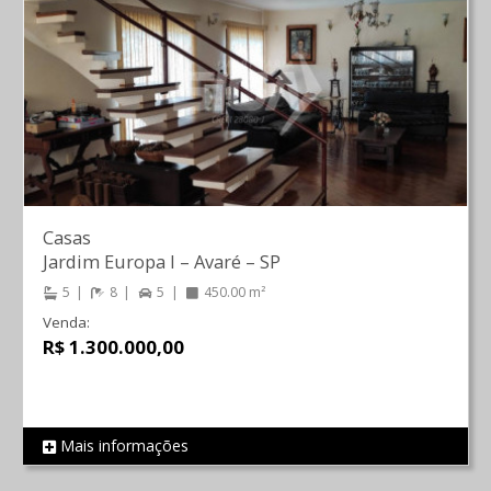
Casas
Jardim Europa I
–
Avaré
–
SP
5
8
5
450.00 m²
Venda:
R$ 1.300.000,00
Mais informações
REF 2260