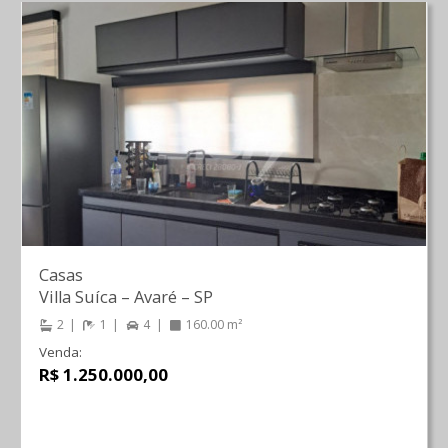
Casas
Villa Suíca
–
Avaré
–
SP
2
1
4
160.00 m²
Venda:
R$ 1.250.000,00