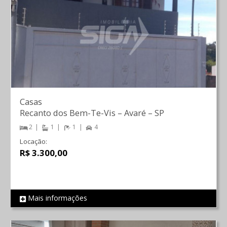
Casas
Recanto dos Bem-Te-Vis
–
Avaré
–
SP
2
1
1
4
Locação:
R$ 3.300,00
Mais informações
REF 1929