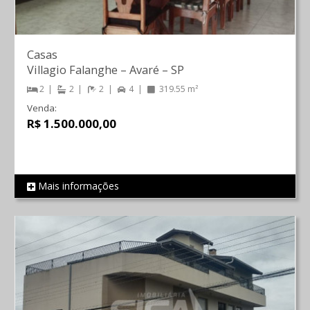
Casas
Villagio Falanghe
–
Avaré
–
SP
2
2
2
4
319.55 m²
Venda:
R$ 1.500.000,00
Mais informações
REF 887