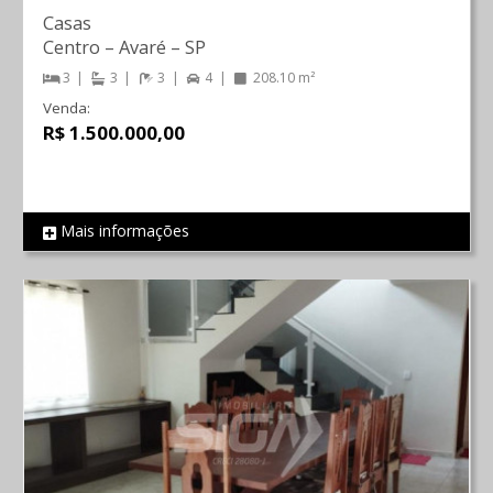
Casas
Centro
–
Avaré
–
SP
3
3
3
4
208.10 m²
Venda:
R$ 1.500.000,00
Mais informações
REF 236