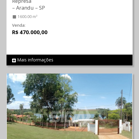
Represa
–
Arandu
–
SP
1600.00 m²
Venda:
R$ 470.000,00
Mais informações
REF 1931