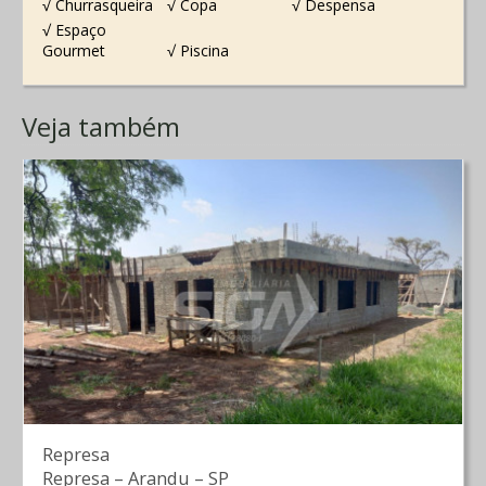
√ Churrasqueira
√ Copa
√ Despensa
√ Espaço
Gourmet
√ Piscina
Veja também
Represa
Represa
–
Arandu
–
SP