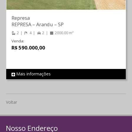
Represa
REPRESA
–
Arandu
–
SP
2
4
2
2000.00 m²
Venda:
R$ 590.000,00
Mais informações
REF 1899
Voltar
Nosso Endereço