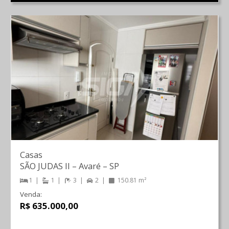
Casas
SÃO JUDAS II
–
Avaré
–
SP
1
1
3
2
150.81 m²
Venda:
R$ 635.000,00