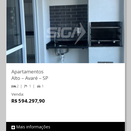
Apartamentos
Alto
–
Avaré
–
SP
2
1
1
Venda:
R$ 594.297,90
Mais informações
REF 2231