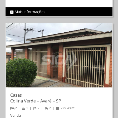
Mais informações
REF 2056
Casas
Colina Verde
–
Avaré
–
SP
2
1
2
2
229.40 m²
Venda: