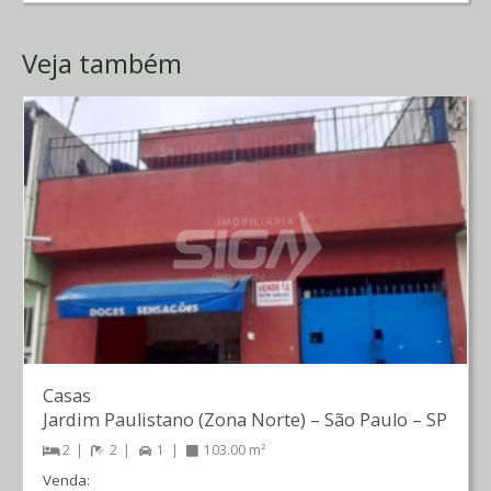
Veja também
Casas
Jardim Paulistano (Zona Norte)
–
São Paulo
–
SP
2
2
1
103.00 m²
Venda: