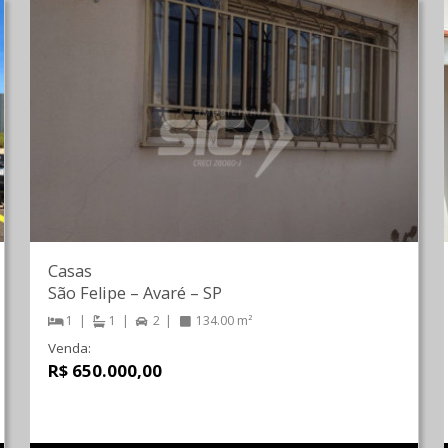
Casas
São Felipe
–
Avaré
–
SP
1
1
2
134.00 m²
Venda:
R$ 650.000,00