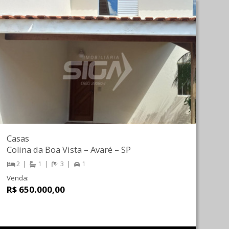
Casas
Colina da Boa Vista
–
Avaré
–
SP
2
1
3
1
Venda:
R$ 650.000,00