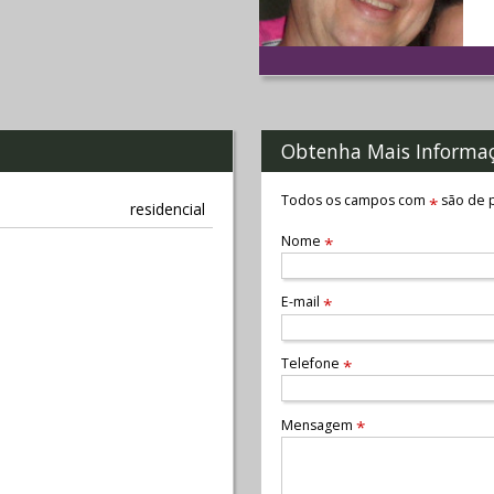
Obtenha Mais Informa
Todos os campos com
são de p
*
residencial
Nome
*
E-mail
*
Telefone
*
Mensagem
*