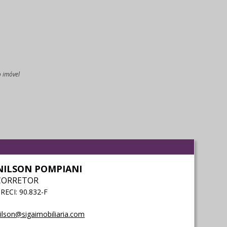
o imóvel
l
NILSON POMPIANI
CORRETOR
RECI: 90.832-F
ilson@sigaimobiliaria.com