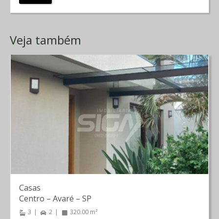
Veja também
Casas
Centro
–
Avaré
–
SP
3
2
320.00 m²