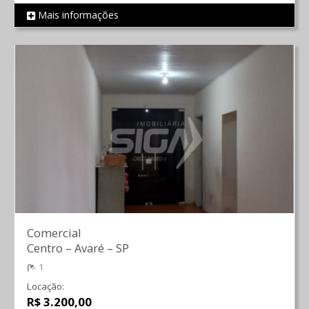
Mais informações
REF 2077
Comercial
Centro
–
Avaré
–
SP
1
Locação:
R$ 3.200,00