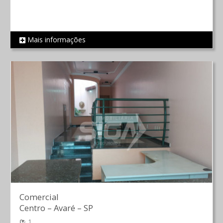
Mais informações
REF 924
Comercial
Centro
–
Avaré
–
SP
1