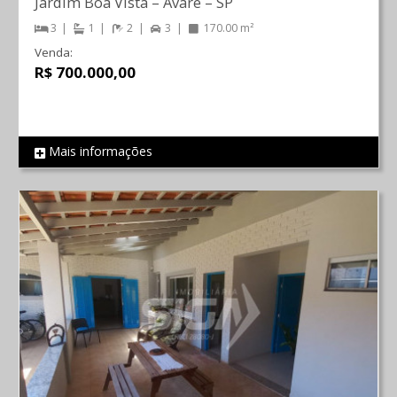
Jardim Boa Vista
–
Avaré
–
SP
3
1
2
3
170.00 m²
Venda:
R$ 700.000,00
Mais informações
REF 183