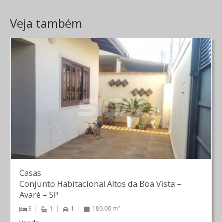
Veja também
Casas
Conjunto Habitacional Altos da Boa Vista
–
Avaré
–
SP
3
1
1
180.00 m²