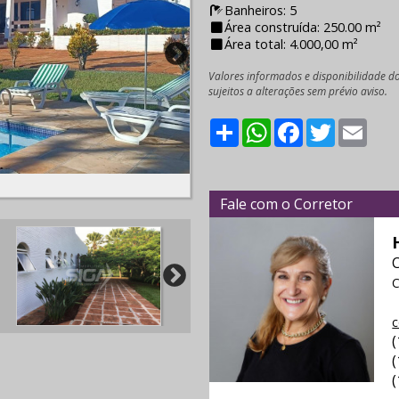
Banheiros: 5
Área construída: 250.00 m²
Área total: 4.000,00 m²
Valores informados e disponibilidade d
sujeitos a alterações sem prévio aviso.
Share
WhatsApp
Facebook
Twitter
Emai
Fale com o Corretor
C
c