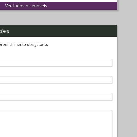
Ver todos os imóveis
ções
reenchimento obrigatório.