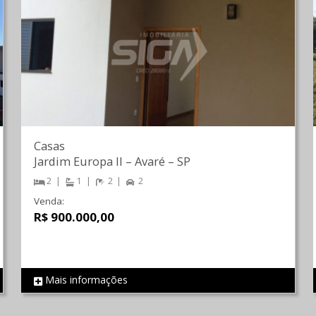
Casas
Jardim Europa II
–
Avaré
–
SP
2
1
2
2
Venda:
R$ 900.000,00
Mais informações
REF 1188