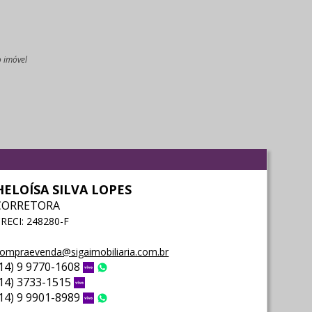
o imóvel
l
HELOÍSA SILVA LOPES
CORRETORA
RECI: 248280-F
ompraevenda@sigaimobiliaria.com.br
(14) 9 9770-1608
Vivo
WhatsApp
(14) 3733-1515
Vivo
(14) 9 9901-8989
Vivo
WhatsApp