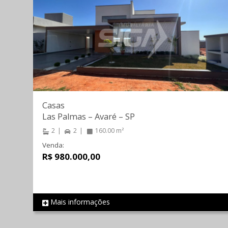
Casas
Las Palmas
–
Avaré
–
SP
2
2
160.00 m²
Venda:
R$ 980.000,00
Mais informações
REF 1108