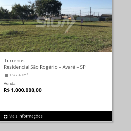
Terrenos
Residencial São Rogério
–
Avaré
–
SP
1677.40 m²
Venda:
R$ 1.000.000,00
Mais informações
REF 697