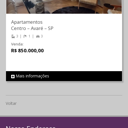
Apartamentos
Centro
–
Avaré
–
SP
3
1
3
Venda:
R$ 850.000,00
Mais informações
REF 555
Voltar