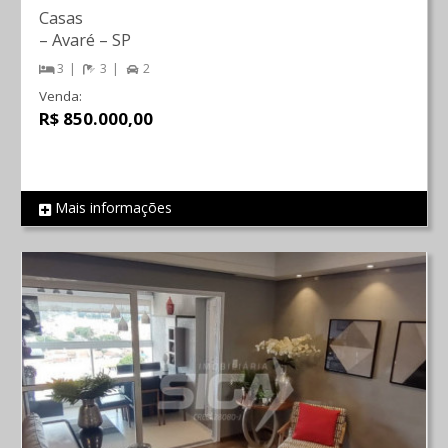
Casas
–
Avaré
–
SP
3
3
2
Venda:
R$ 850.000,00
Mais informações
REF 470