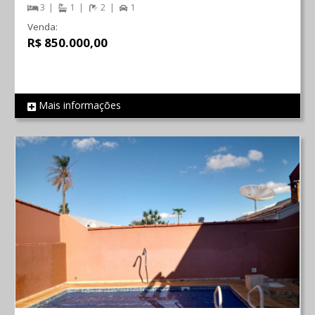
3
1
2
1
Venda:
R$ 850.000,00
Mais informações
REF 191