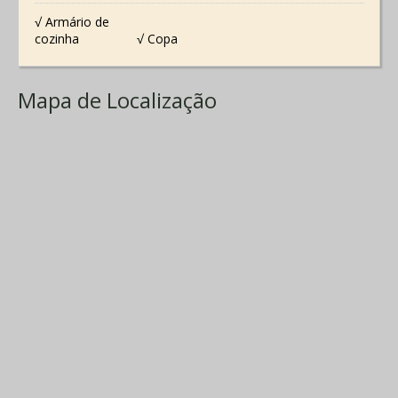
√ Armário de
cozinha
√ Copa
Mapa de Localização