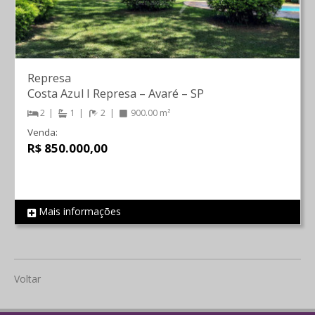
Represa
Costa Azul I Represa
–
Avaré
–
SP
2
1
2
900.00 m²
Venda:
R$ 850.000,00
Mais informações
REF 1309
Voltar