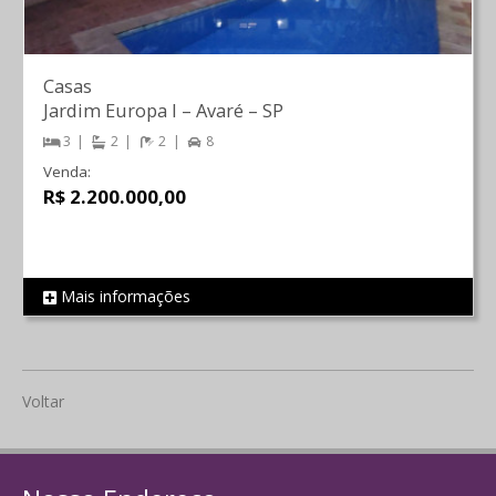
Casas
Jardim Europa I
–
Avaré
–
SP
3
2
2
8
Venda:
R$ 2.200.000,00
Mais informações
REF 687
Voltar