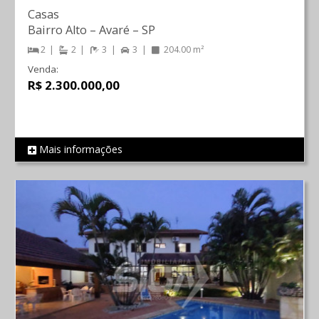
Casas
Bairro Alto
–
Avaré
–
SP
2
2
3
3
204.00 m²
Venda:
R$ 2.300.000,00
Mais informações
REF 1282