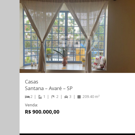
Casas
Santana
–
Avaré
–
SP
2
1
2
3
209.40 m²
Venda:
R$ 900.000,00