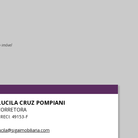
o imóvel
l
LUCILA CRUZ POMPIANI
CORRETORA
RECI: 49153-F
ucila@sigaimobiliaria.com