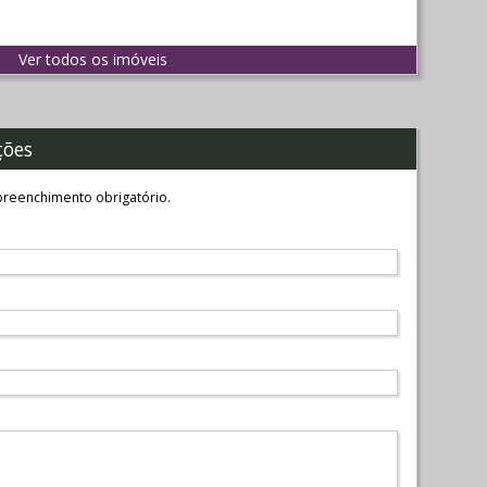
Ver todos os imóveis
ções
reenchimento obrigatório.