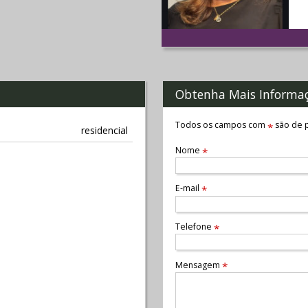
Obtenha Mais Informa
Todos os campos com
são de p
*
residencial
Nome
*
E-mail
*
Telefone
*
Mensagem
*