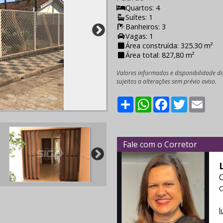
Quartos: 4
Suítes: 1
Banheiros: 3
Vagas: 1
Área construída: 325.30 m²
Área total: 827,80 m²
Valores informados e disponibilidade d
sujeitos a alterações sem prévio aviso.
Share
WhatsApp
Facebook
Twitter
Emai
Fale com o Corretor
C
l