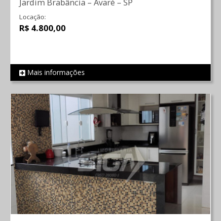
Jardim Brabância
–
Avaré
–
SP
Locação:
R$ 4.800,00
Mais informações
REF 2154