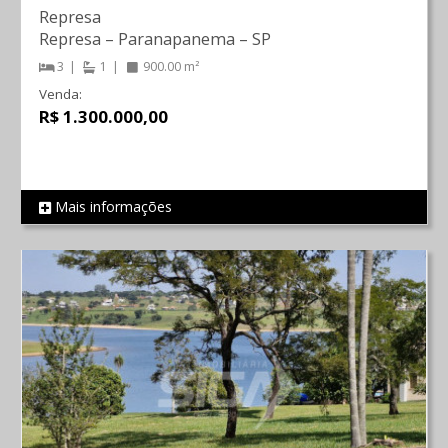
Represa
Represa
–
Paranapanema
–
SP
3
1
900.00 m²
Venda:
R$ 1.300.000,00
Mais informações
REF 1366