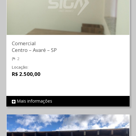
Comercial
Centro
–
Avaré
–
SP
2
Locação:
R$ 2.500,00
Mais informações
REF 1886