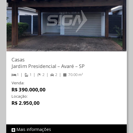
Casas
Jardim Presidencial
–
Avaré
–
SP
1
1
2
2
70.00 m²
Venda:
R$ 390.000,00
Locação:
R$ 2.950,00
Mais informações
REF 786