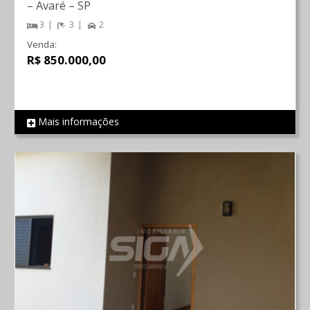
–
Avaré
–
SP
3
3
2
Venda:
R$ 850.000,00
Mais informações
REF 470