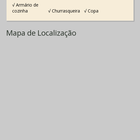
√ Armário de
cozinha
√ Churrasqueira
√ Copa
Mapa de Localização