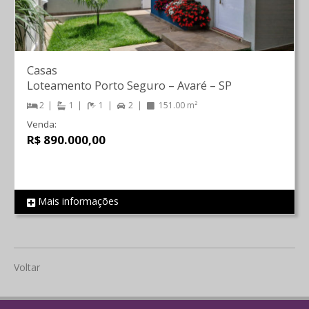
Casas
Loteamento Porto Seguro
–
Avaré
–
SP
2
1
1
2
151.00 m²
Venda:
R$ 890.000,00
Mais informações
REF 2006
Voltar