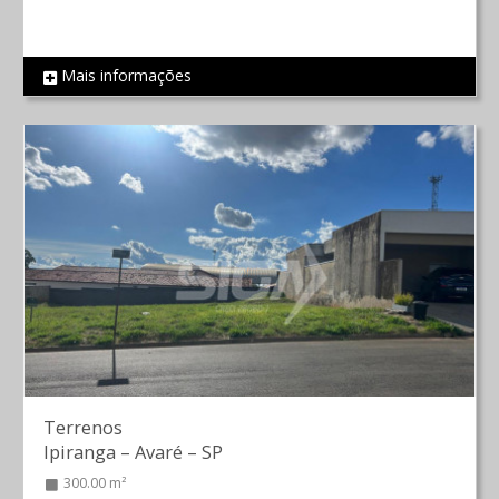
Mais informações
REF 1208
Terrenos
Ipiranga
–
Avaré
–
SP
300.00 m²