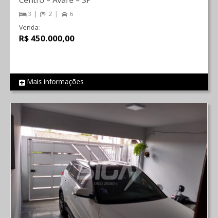
Centro
–
Avaré
–
SP
3
2
6
Venda:
R$ 450.000,00
Mais informações
REF 671