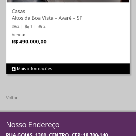
Casas
Altos da Boa Vista
–
Avaré
–
SP
2
1
2
Venda:
R$ 490.000,00
Mais informações
REF 1336
Voltar
Nosso Endereço
RUA GOIAS, 1300, CENTRO, CEP: 18.700-140,