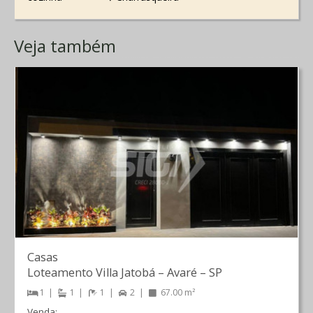
Veja também
Casas
Loteamento Villa Jatobá
–
Avaré
–
SP
1
1
1
2
67.00 m²
Venda: