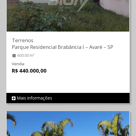
Terrenos
Parque Residencial Brabância I
–
Avaré
–
SP
600.00 m²
Venda:
R$ 440.000,00
Mais informações
REF 681