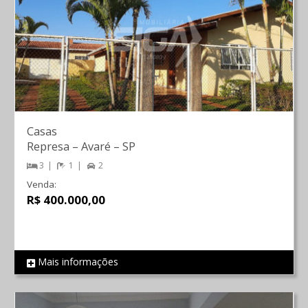
Casas
Represa
–
Avaré
–
SP
3
1
2
Venda:
R$ 400.000,00
Mais informações
REF 272