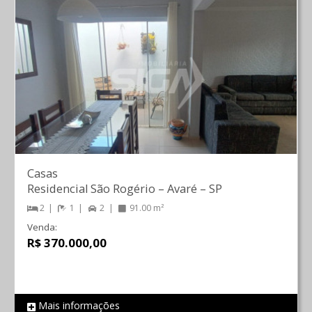
Casas
Residencial São Rogério
–
Avaré
–
SP
2
1
2
91.00 m²
Venda:
R$ 370.000,00
Mais informações
REF 2081