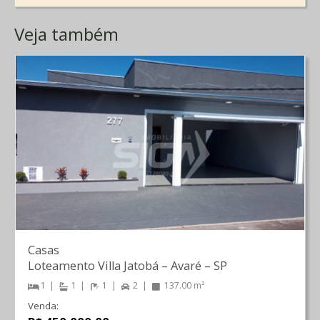
Veja também
Casas
Loteamento Villa Jatobá
–
Avaré
–
SP
1
1
1
2
137.00 m²
Venda: