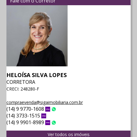
Fale com o Corretor
HELOÍSA SILVA LOPES
CORRETORA
CRECI: 248280-F
compraevenda@sigaimobiliaria.com.br
(14) 9 9770-1608
Vivo
WhatsApp
(14) 3733-1515
Vivo
(14) 9 9901-8989
Vivo
WhatsApp
Ver todos os imóveis