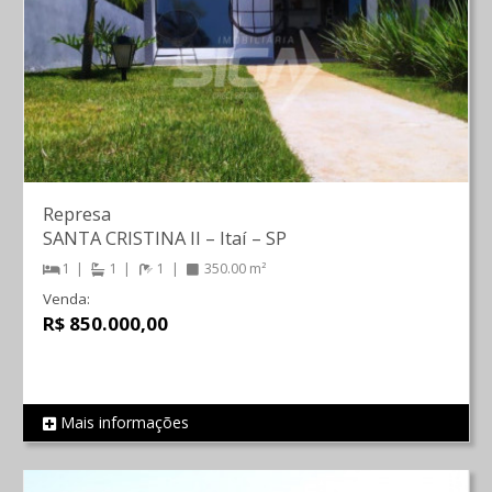
Represa
SANTA CRISTINA II
–
Itaí
–
SP
1
1
1
350.00 m²
Venda:
R$ 850.000,00
Mais informações
REF 1789