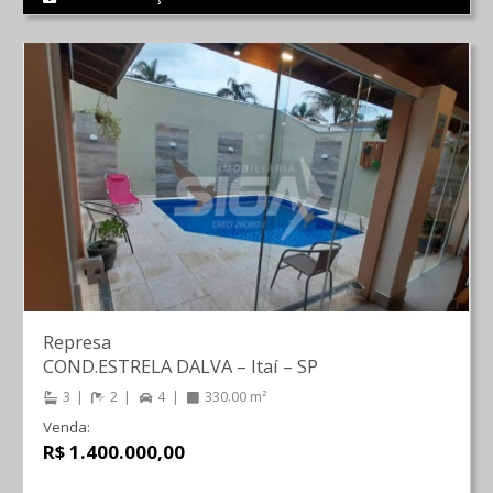
Represa
COND.ESTRELA DALVA
–
Itaí
–
SP
3
2
4
330.00 m²
Venda:
R$ 1.400.000,00