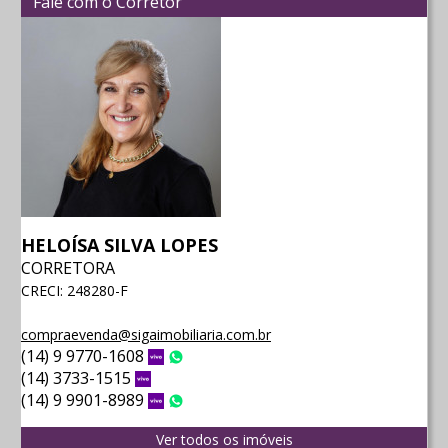
Fale com o Corretor
HELOÍSA SILVA LOPES
CORRETORA
CRECI: 248280-F
compraevenda@sigaimobiliaria.com.br
(14) 9 9770-1608
Vivo
WhatsApp
(14) 3733-1515
Vivo
(14) 9 9901-8989
Vivo
WhatsApp
Ver todos os imóveis