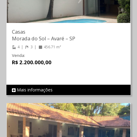
Casas
Morada do Sol
–
Avaré
–
SP
4
3
456.71 m²
Venda:
R$ 2.200.000,00
Mais informações
REF 1547