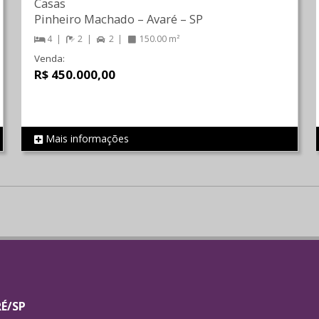
Casas
Pinheiro Machado
–
Avaré
–
SP
4
2
2
150.00 m²
Venda:
R$ 450.000,00
Mais informações
REF 134
RÉ/SP