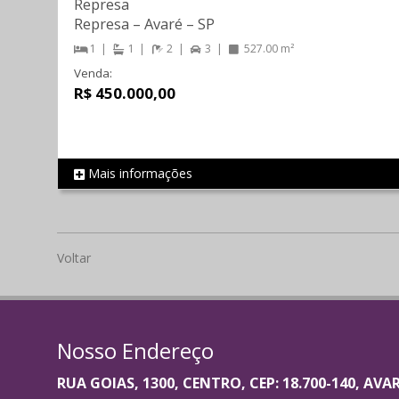
Represa
Represa
–
Avaré
–
SP
1
1
2
3
527.00 m²
Venda:
R$ 450.000,00
Mais informações
REF 1410
Voltar
Nosso Endereço
RUA GOIAS, 1300, CENTRO, CEP: 18.700-140, AVA