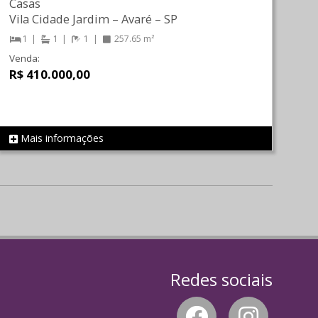
Casas
Vila Cidade Jardim
–
Avaré
–
SP
1
1
1
257.65 m²
Venda:
R$ 410.000,00
Mais informações
REF 652
Redes sociais