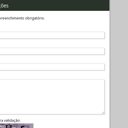
ções
reenchimento obrigatório.
ra validação: