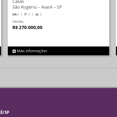
Casas
São Rogério
–
Avaré
–
SP
2
2
2
Venda:
R$ 270.000,00
Mais informações
REF 1322
RÉ/SP