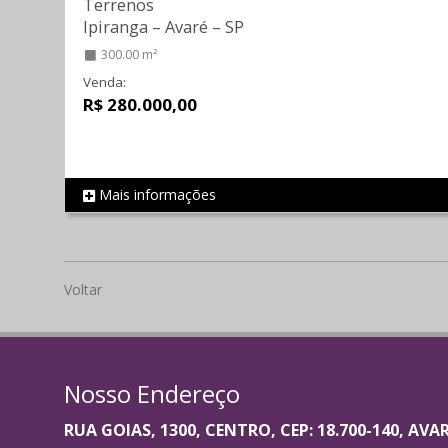
Terrenos
Ipiranga
–
Avaré
–
SP
300.00 m²
Venda:
R$ 280.000,00
Mais informações
REF 1950
Voltar
Nosso Endereço
RUA GOIAS, 1300, CENTRO, CEP: 18.700-140, AVA