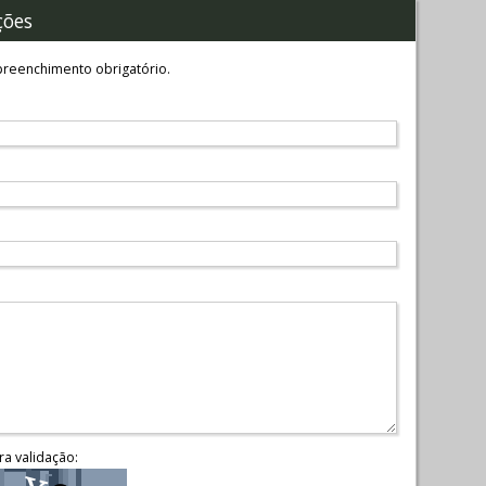
ções
reenchimento obrigatório.
ra validação: