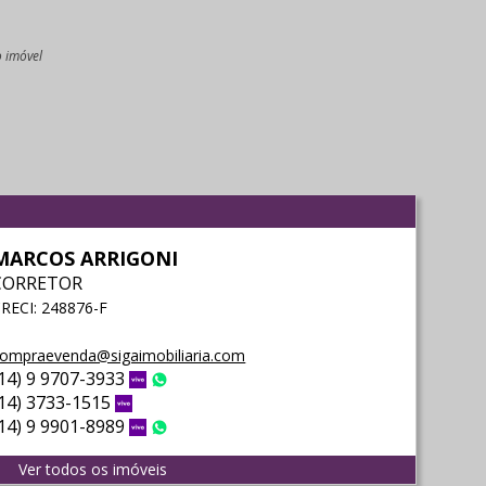
o imóvel
l
MARCOS ARRIGONI
CORRETOR
RECI: 248876-F
ompraevenda@sigaimobiliaria.com
(14) 9 9707-3933
Vivo
WhatsApp
(14) 3733-1515
Vivo
(14) 9 9901-8989
Vivo
WhatsApp
Ver todos os imóveis