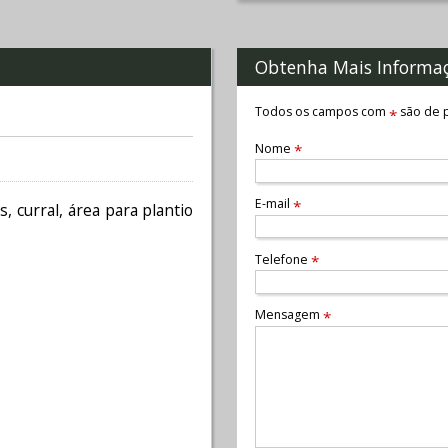
Obtenha Mais Informa
Todos os campos com
são de p
*
Nome
*
E-mail
*
, curral, área para plantio
Telefone
*
Mensagem
*