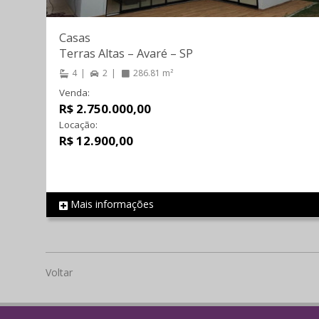
Casas
Terras Altas
–
Avaré
–
SP
4
2
286.81 m²
Venda:
R$ 2.750.000,00
Locação:
R$ 12.900,00
Mais informações
REF 1324
Voltar