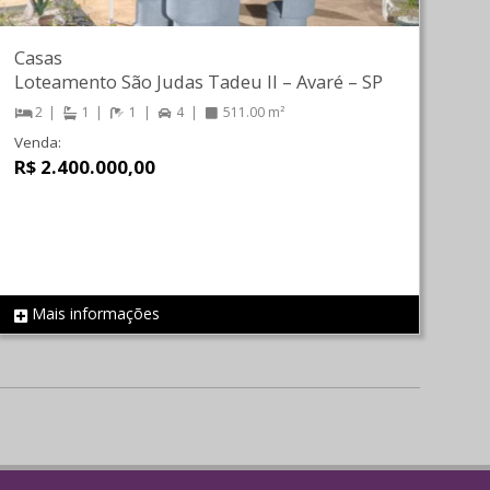
Casas
Loteamento São Judas Tadeu II
–
Avaré
–
SP
2
1
1
4
511.00 m²
Venda:
R$ 2.400.000,00
Mais informações
REF 1936