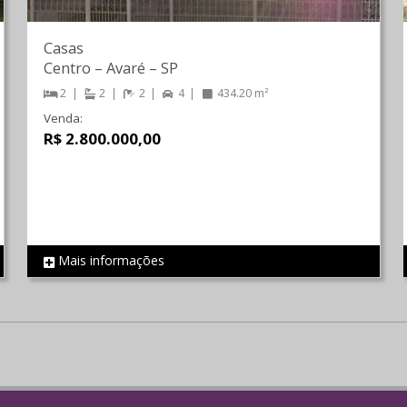
Casas
Centro
–
Avaré
–
SP
2
2
2
4
434.20 m²
Venda:
R$ 2.800.000,00
Mais informações
REF 584