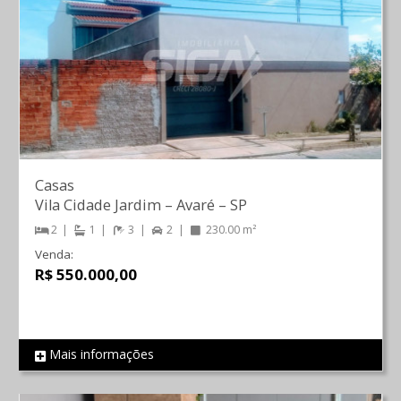
Casas
Vila Cidade Jardim
–
Avaré
–
SP
2
1
3
2
230.00 m²
Venda:
R$ 550.000,00
Mais informações
REF 1171