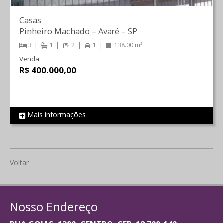
Casas
Pinheiro Machado
–
Avaré
–
SP
3
1
2
1
138.00 m²
Venda:
R$ 400.000,00
Mais informações
REF 107
Voltar
Nosso Endereço