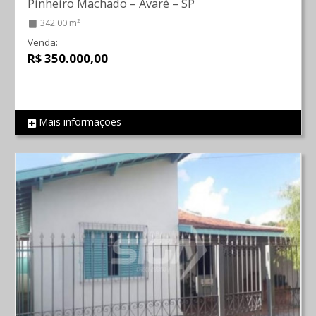
Pinheiro Machado
–
Avaré
–
SP
342.00 m²
Venda:
R$ 350.000,00
Mais informações
REF 1464