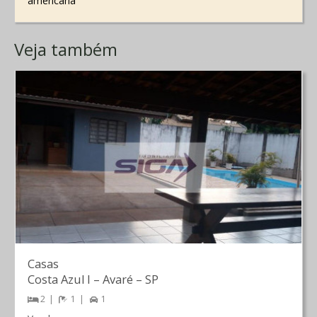
americana
Veja também
Casas
Costa Azul I
–
Avaré
–
SP
2
1
1