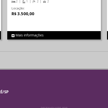
2
1
2
2
Locação:
R$ 3.500,00
Mais informações
REF 2217
RÉ/SP
DESENVOLVIDO POR