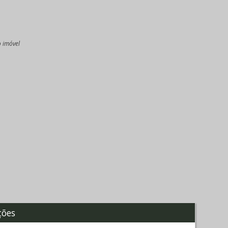
o imóvel
l
ções