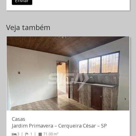
Enviar
Veja também
Casas
Jardim Primavera
–
Cerqueira César
–
SP
3
1
71.00 m²