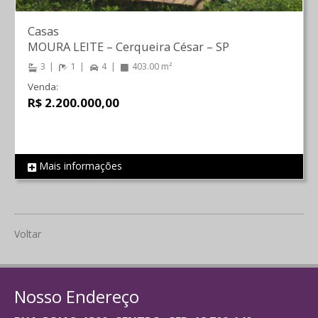
Casas
MOURA LEITE
–
Cerqueira César
–
SP
3
1
4
403.00 m²
Venda:
R$ 2.200.000,00
Mais informações
REF 2096
Voltar
Nosso Endereço