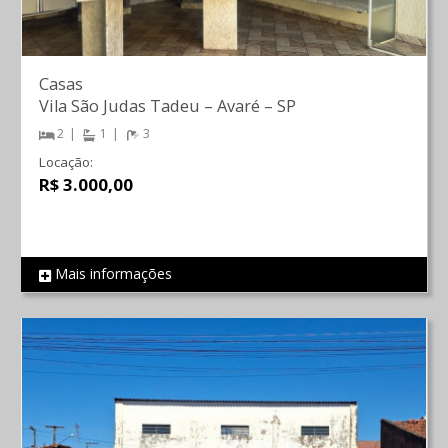
Casas
Vila São Judas Tadeu
–
Avaré
–
SP
2
1
3
Locação:
R$ 3.000,00
Mais informações
REF 2251