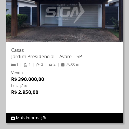
Casas
Jardim Presidencial
–
Avaré
–
SP
1
1
2
2
70.00 m²
Venda:
R$ 390.000,00
Locação:
R$ 2.950,00
Mais informações
REF 786