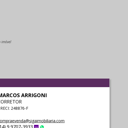
o imóvel
l
MARCOS ARRIGONI
CORRETOR
RECI: 248876-F
ompraevenda@sigaimobiliaria.com
(14) 9 9707-3933