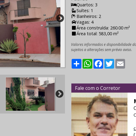
Quartos: 3
Suítes: 1
Banheiros: 2
Vagas: 4
Área construída: 260.00 m²
Área total: 583,00 m²
Valores informados e disponibilidade d
sujeitos a alterações sem prévio aviso.
Share
WhatsApp
Facebook
Twitter
Emai
Fale com o Corretor
C
c