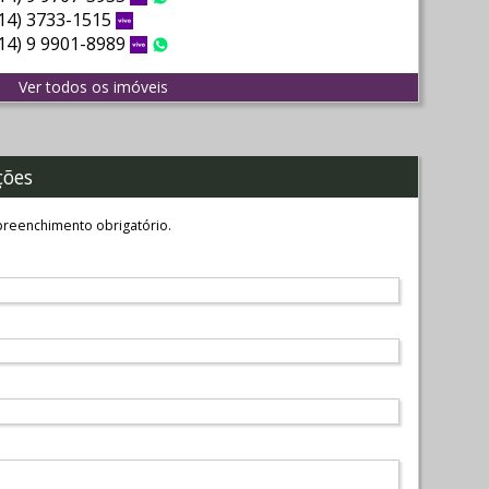
Vivo
WhatsApp
(14) 3733-1515
Vivo
(14) 9 9901-8989
Vivo
WhatsApp
Ver todos os imóveis
ções
reenchimento obrigatório.