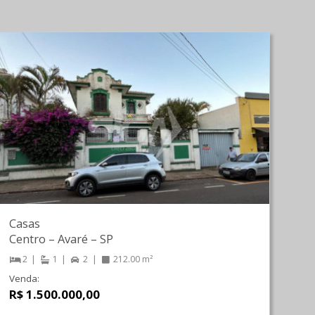
Casas
Centro
–
Avaré
–
SP
2
1
2
212.00 m²
Venda:
R$ 1.500.000,00