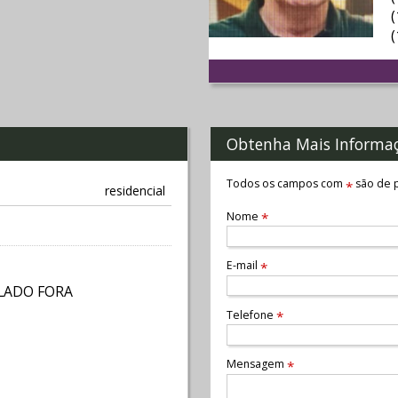
Obtenha Mais Informa
Todos os campos com
são de p
*
residencial
Nome
*
E-mail
*
 LADO FORA
Telefone
*
Mensagem
*