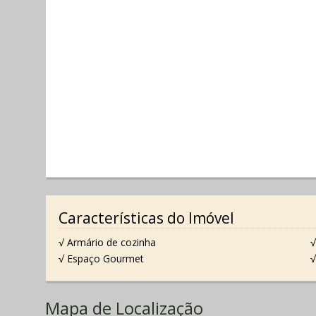
Características do Imóvel
√ Armário de cozinha
√
√ Espaço Gourmet
√
Mapa de Localização