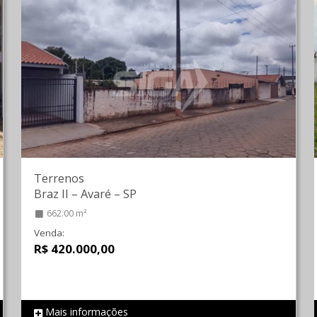
Terrenos
Braz II
–
Avaré
–
SP
662.00 m²
Venda:
R$ 420.000,00
Mais informações
REF 874