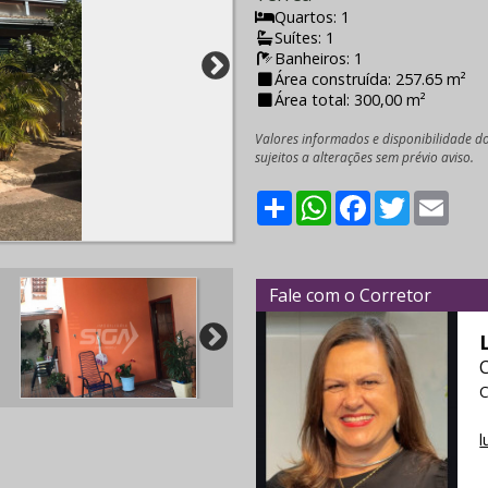
Quartos: 1
Suítes: 1
Banheiros: 1
Área construída: 257.65 m²
Área total: 300,00 m²
Valores informados e disponibilidade d
sujeitos a alterações sem prévio aviso.
Share
WhatsApp
Facebook
Twitter
Emai
Fale com o Corretor
C
l