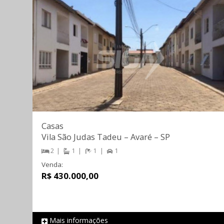
Casas
Vila São Judas Tadeu
–
Avaré
–
SP
2
1
1
1
Venda:
R$ 430.000,00
Mais informações
REF 1807