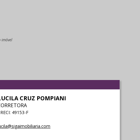
o imóvel
l
LUCILA CRUZ POMPIANI
CORRETORA
RECI: 49153-F
ucila@sigaimobiliaria.com