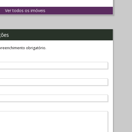
Ver todos os imóveis
ções
reenchimento obrigatório.