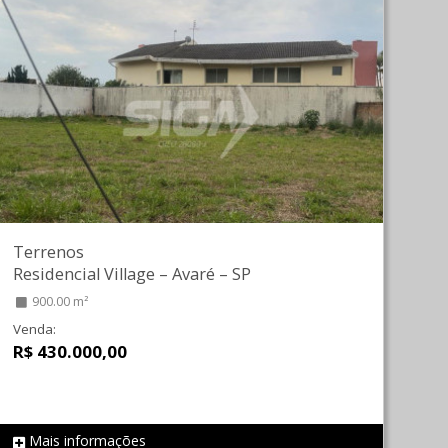
Terrenos
Residencial Village
–
Avaré
–
SP
900.00 m²
Venda:
R$ 430.000,00
Mais informações
REF 1812