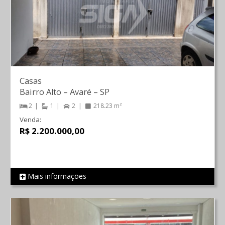
Casas
Bairro Alto
–
Avaré
–
SP
2
1
2
218.23 m²
Venda:
R$ 2.200.000,00
Mais informações
REF 1376