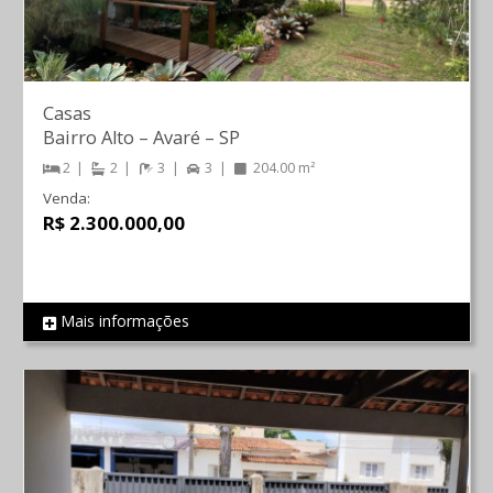
Casas
Bairro Alto
–
Avaré
–
SP
2
2
3
3
204.00 m²
Venda:
R$ 2.300.000,00
Mais informações
REF 1282